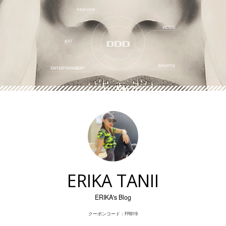
Skip
to
content
ERIKA TANII
ERIKA's Blog
クーポンコード：FR919