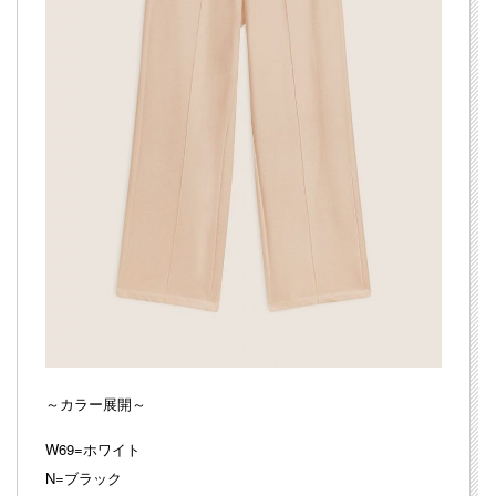
～カラー展開～
W69=ホワイト
N=ブラック