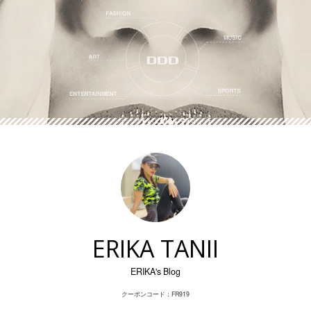
Skip
to
content
ERIKA TANII
ERIKA's Blog
クーポンコード：FR919